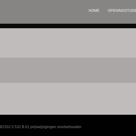
HOME
OPENINGSTIJD
82332.5.532.B.01 prijswijzigingen voorbehouden