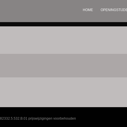
HOME
OPENINGSTIJD
82332.5.532.B.01 prijswijzigingen voorbehouden