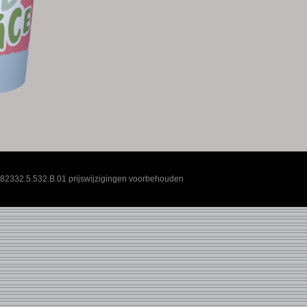
82332.5.532.B.01 prijswijzigingen voorbehouden