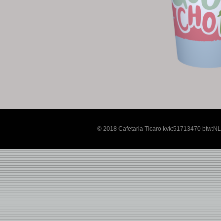
© 2018 Cafetaria Ticaro kvk:51713470 btw:NL